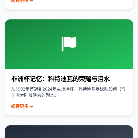
阅读更多 →
非洲杯记忆：科特迪瓦的荣耀与泪水
从1992年首冠到2024年主场捧杯，科特迪瓦足球队如何书写
非洲大陆最跌宕的剧本。
阅读更多 →