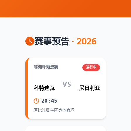
赛事预告
· 2026
非洲杯预选赛
进行中
VS
科特迪瓦
尼日利亚
20:45
阿比让奥林匹克体育场